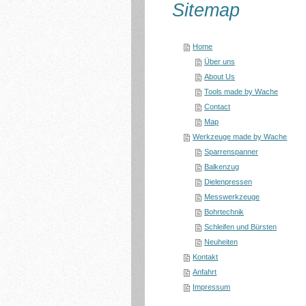
Sitemap
Home
Über uns
About Us
Tools made by Wache
Contact
Map
Werkzeuge made by Wache
Sparrenspanner
Balkenzug
Dielenpressen
Messwerkzeuge
Bohrtechnik
Schleifen und Bürsten
Neuheiten
Kontakt
Anfahrt
Impressum