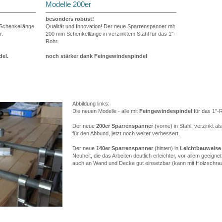
Modelle 200er
besonders robust!
Schenkellänge
Qualität und Innovation! Der neue Sparrenspanner mit
r.
200 mm Schenkellänge in verzinktem Stahl für das 1"-
Rohr.
del.
noch stärker dank Feingewindespindel
Abbildung links:
Die neuen Modelle - alle mit
Feingewindespindel
für das 1"-
Der neue
200er Sparrenspanner
(vorne) in Stahl, verzinkt al
für den Abbund, jetzt noch weiter verbessert.
Der neue
140er Sparrenspanner
(hinten) in
Leichtbauweise
Neuheit, die das Arbeiten deutlich erleichter, vor allem geeig
auch an Wand und Decke gut einsetzbar (kann mit Holzschraub